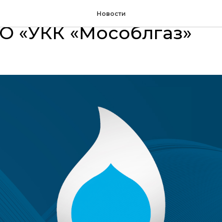
лась реконструкция п
Новости
О «УКК «Мособлгаз»