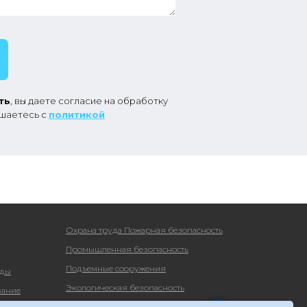
ть
, вы даете согласие на обработку
ашаетесь с
политикой
Охрана труда Пожарная безопасность
Промышленная безопасность
Подъемные сооружения
уды
Экологическая безопасность
вание
Тренинги