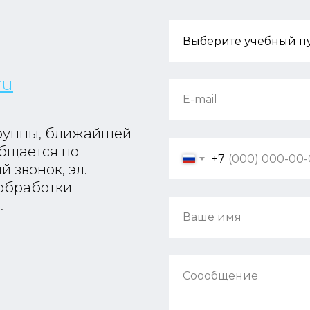
ru
E-mail
руппы, ближайшей
общается по
+7
 звонок, эл.
 обработки
.
Ваше имя
Соообщение