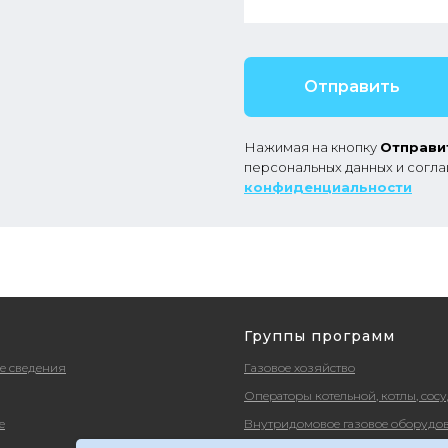
Отправить
Нажимая на кнопку
Отправи
персональных данных и согл
конфиденциальности
Группы программ
е сведения
Газовое хозяйство
Операторы котельной, котлы, сос
е
Внутридомовое газовое оборудо