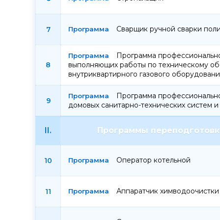
Сварщик ручной сварки пол
7
Программа профессионально
8
выполняющих работы по техническому о
внутриквартирного газового оборудовани
Программа профессионально
9
домовых санитарно-технических систем 
II.
Программы переподготовки
Оператор котельной
10
Аппаратчик химводоочистки
11