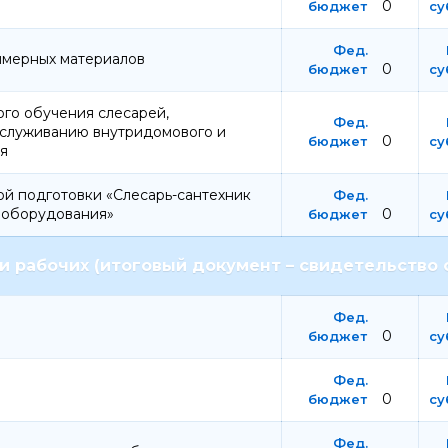
0
имерных материалов
0
го обучения слесарей,
бслуживанию внутридомового и
0
я
й подготовки «Слесарь-сантехник
и оборудования»
0
 рабочих (итоговый документ – свидетельство 
0
0