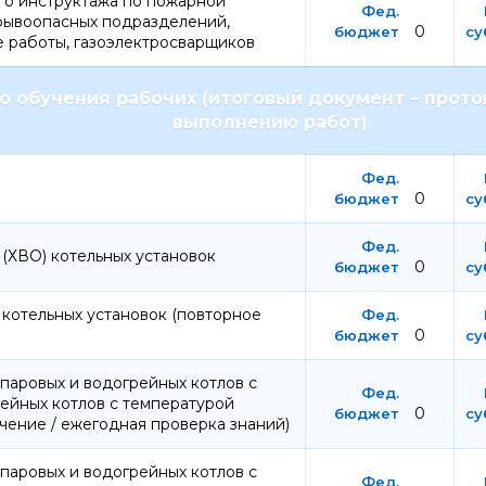
о инструктажа по пожарной
зрывоопасных подразделений,
0
 работы, газоэлектросварщиков
обучения рабочих (итоговый документ – проток
выполнению работ)
0
(ХВО) котельных установок
0
котельных установок (повторное
0
паровых и водогрейных котлов с
ейных котлов с температурой
0
чение / ежегодная проверка знаний)
паровых и водогрейных котлов с