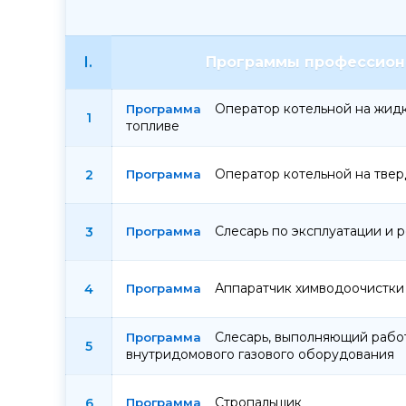
I.
Программы профессиона
Оператор котельной на жидк
1
топливе
Оператор котельной на тве
2
Слесарь по эксплуатации и 
3
Аппаратчик химводоочистки
4
Слесарь, выполняющий рабо
5
внутридомового газового оборудования
Стропальщик
6