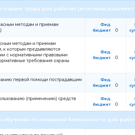
 охране труда для рабочих (итоговый документ 
асным методам и приемам
)
0
сным методам и приемам
, к которым предъявляются
вии с нормативными правовыми
0
ормативные требования охраны
азанию первой помощи пострадавшим
0
ользованию (применению) средств
0
 обучения по пожарной безопасности для рабоч