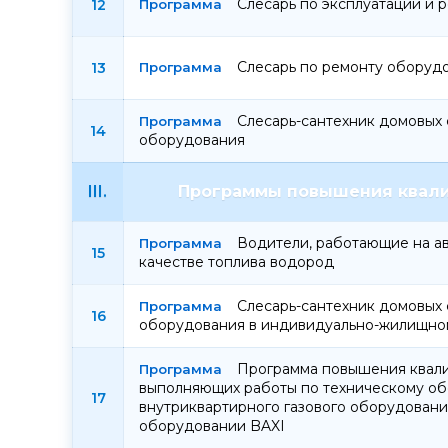
Слесарь по эксплуатации и 
12
Слесарь по ремонту оборуд
13
Слесарь-сантехник домовых 
14
оборудования
III.
Программы повышения квали
Водители, работающие на а
15
качестве топлива водород
Слесарь-сантехник домовых 
16
оборудования в индивидуально-жилищно
Программа повышения квали
выполняющих работы по техническому о
17
внутриквартирного газового оборудован
оборудовании BAXI