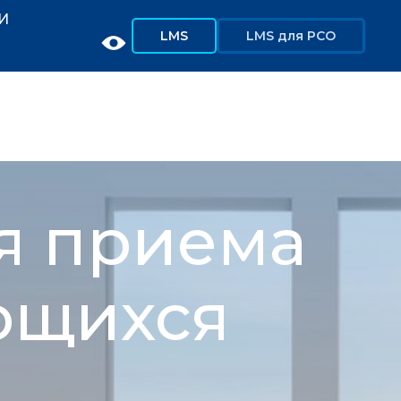
И
LMS
LMS для РСО
я приема
ющихся