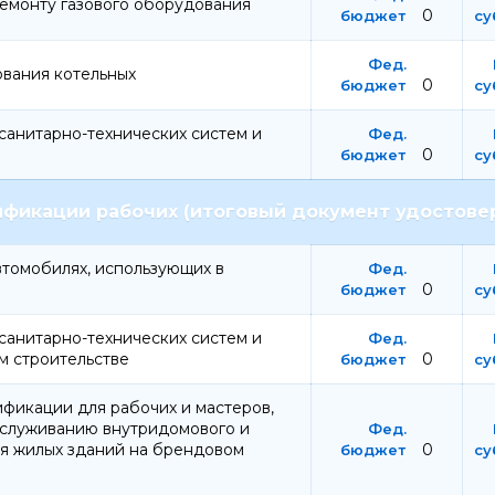
ремонту газового оборудования
0
ования котельных
0
санитарно-технических систем и
0
фикации рабочих (итоговый документ удостове
втомобилях, использующих в
0
санитарно-технических систем и
м строительстве
0
фикации для рабочих и мастеров,
бслуживанию внутридомового и
ия жилых зданий на брендовом
0