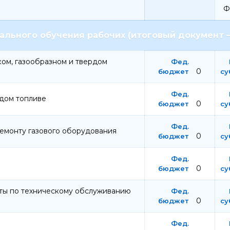
Ф
льного обучения рабочих (итоговый документ –
ом, газообразном и твердом
0
рдом топливе
0
ремонту газового оборудования
0
0
ты по техническому обслуживанию
0